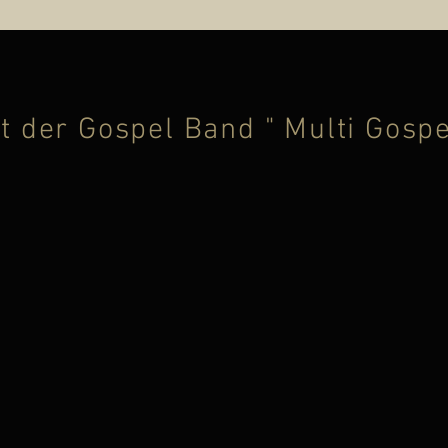
t der Gospel Band " Multi Gosp