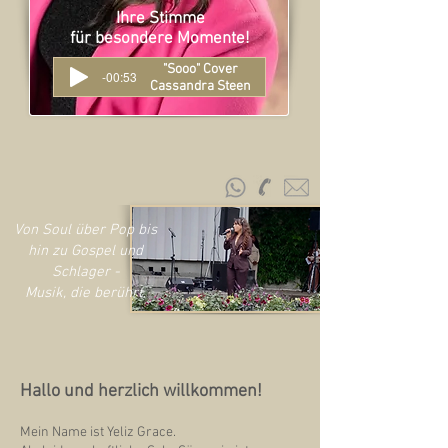
Ihre Stimme
für besondere Momente!
"Sooo" Cover
-00:53
Cassandra Steen
Von Soul über Pop bis
hin zu Gospel und
Schlager -
Musik, die berührt.
Hallo und herzlich willkommen!
Mein Name ist Yeliz Grace.