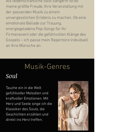
Als leidenschaftliche Solo-Sängerin ist es
meine größte Freude, Ihre Veranstaltung mit
der passenden Musik zu einem
unvergesslichen Erlebnis zu machen. Ob eine
emotionale Ballade zur Trauung,
energiegeladene Pop-Songs für Ihr
Firmenevent oder die gefühlvollen Klänge des
Gospels – ich passe mein Repertoire individuell
an Ihre Wünsche an.
Musik-Genres
Soul
Tauche ein in die Welt
gefühlvoller Melodien und
kraftvoller Emotionen. Mit
Herz und Seele singe ich die
Klassiker des Souls, die
Geschichten erzählen und
direkt ins Herz treffen.