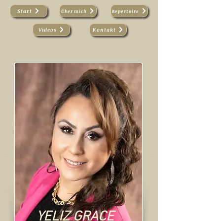
Start
Über mich
Repertoire
Videos
Kontakt
YELIZ GRACE