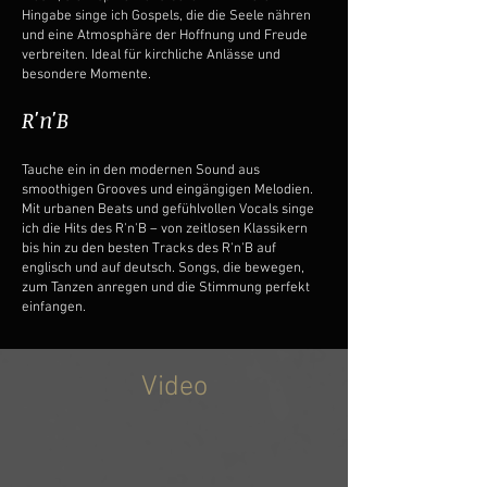
Hingabe singe ich Gospels, die die Seele nähren
und eine Atmosphäre der Hoffnung und Freude
verbreiten. Ideal für kirchliche Anlässe und
besondere Momente.
R'n'B
Tauche ein in den modernen Sound aus
smoothigen Grooves und eingängigen Melodien.
Mit urbanen Beats und gefühlvollen Vocals singe
ich die Hits des R'n'B – von zeitlosen Klassikern
bis hin zu den besten Tracks des R'n'B auf
englisch und auf deutsch. Songs, die bewegen,
zum Tanzen anregen und die Stimmung perfekt
einfangen.
Video